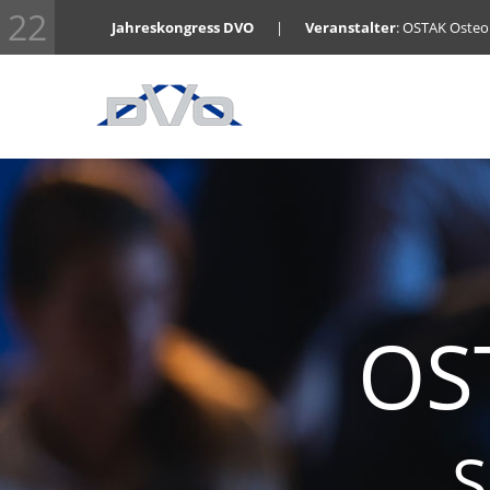
22
Jahreskongress DVO
|
Veranstalter
: OSTAK Oste
OS
S